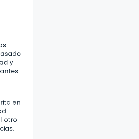
las
 basado
dad y
antes.
rita en
ad
l otro
cias.