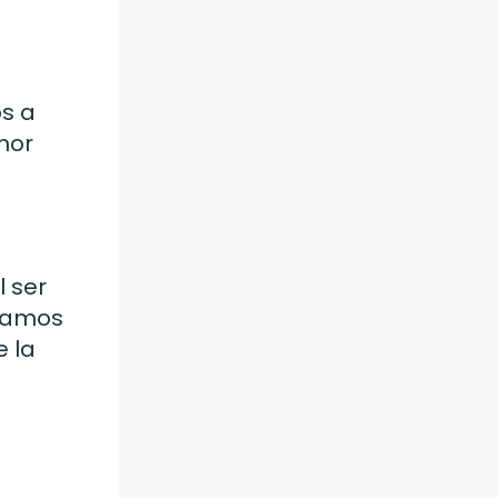
os a
mor
l ser
eramos
e la