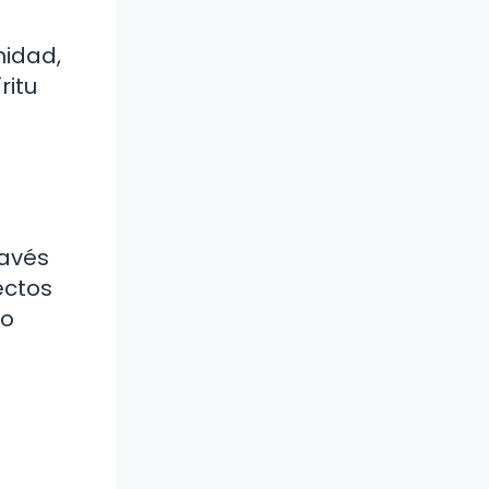
nidad,
ritu
ravés
ectos
to