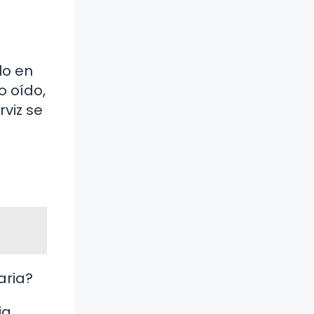
lo en
o oído,
rviz se
aria?
ia