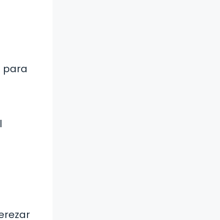
a para
l
erezar