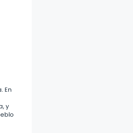
. En
, y
ueblo