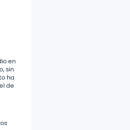
dio en
, sin
to ha
el de
vos