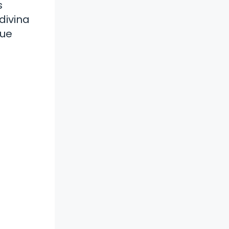
s
divina
que