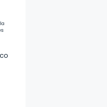
z
la
es
ico