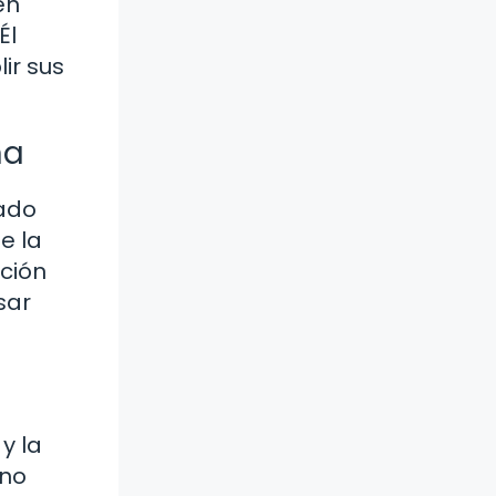
en
Él
ir sus
na
iado
e la
ución
sar
y la
 no