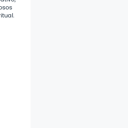
iosos
itual.