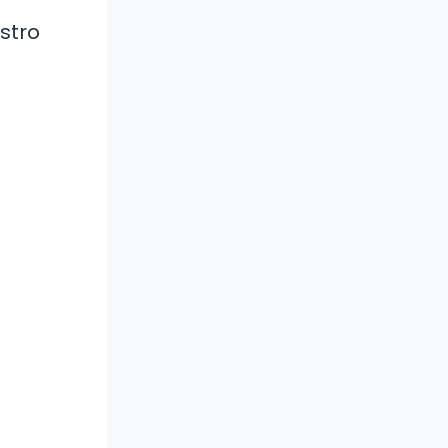
stro
a