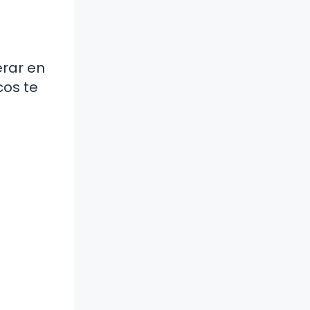
erar en
cos te