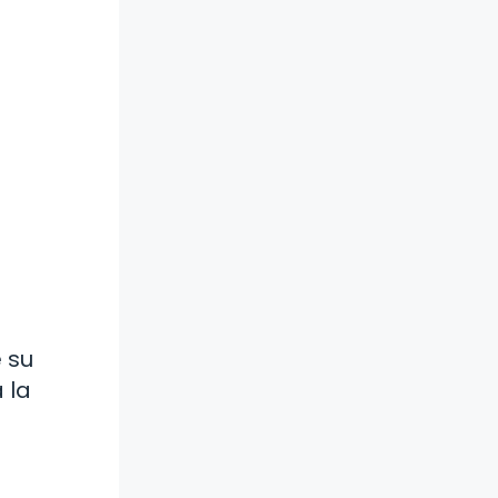
e su
 la