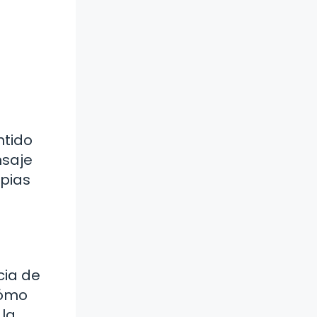
ntido
nsaje
opias
cia de
Cómo
 la