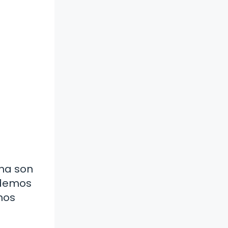
ana son
odemos
nos