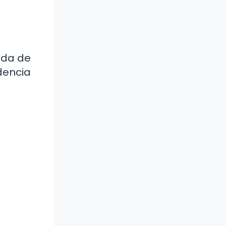
ida de
dencia