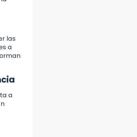
er las
es a
nforman
ncia
ita a
an