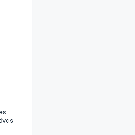
nes
tivas