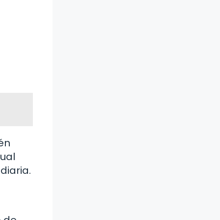
én
tual
diaria.