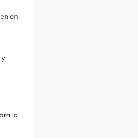
gen en
 y
ara la