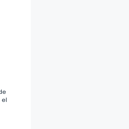
 de
 el