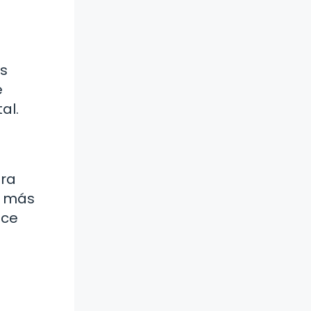
as
e
al.
ara
o más
ece