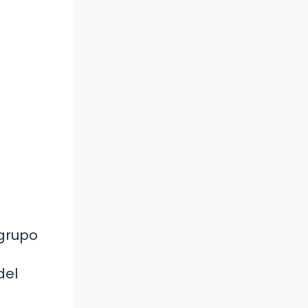
 grupo
del