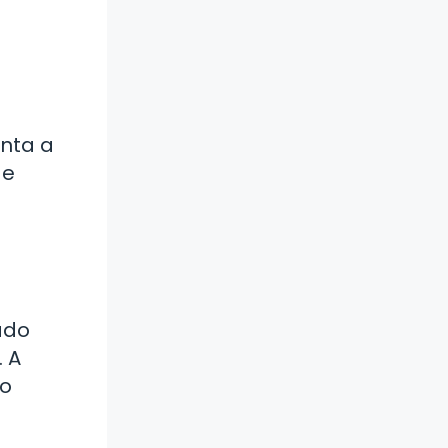
onta a
de
ado
 A
do