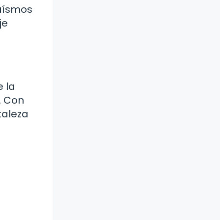
caísmos
je
e la
. Con
taleza