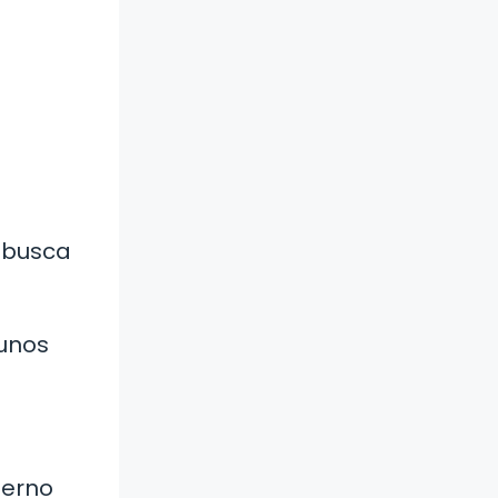
e busca
gunos
derno