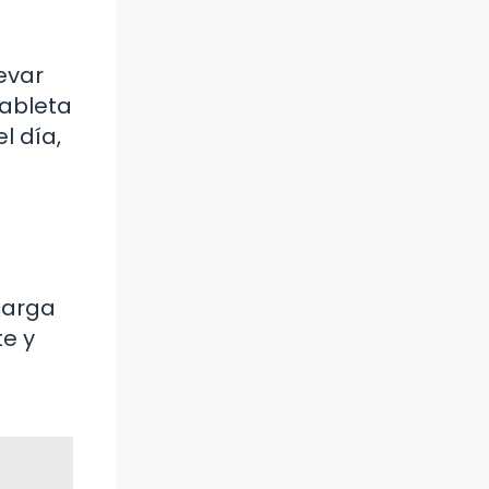
levar
tableta
l día,
carga
te y