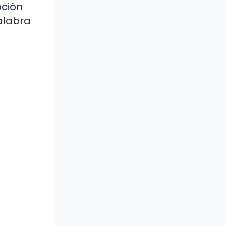
pción
alabra