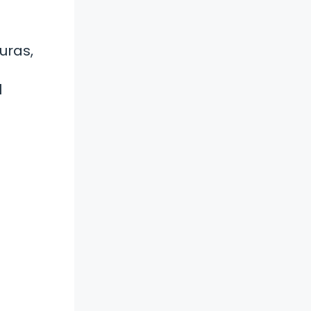
uras,
l