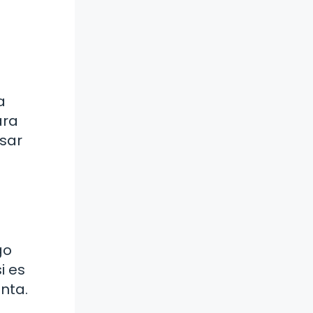
a
ara
esar
go
i es
nta.