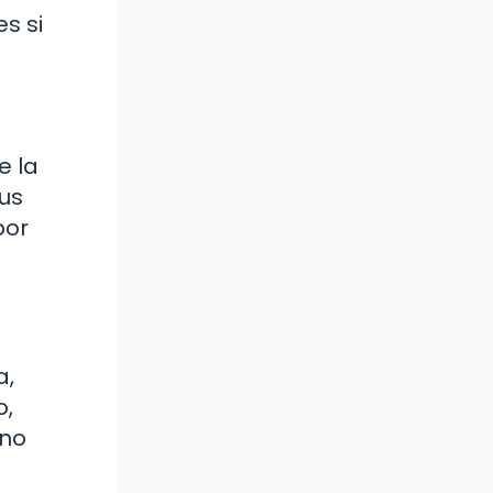
s si
e la
tus
por
a,
o,
 no