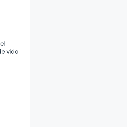
el
de vida