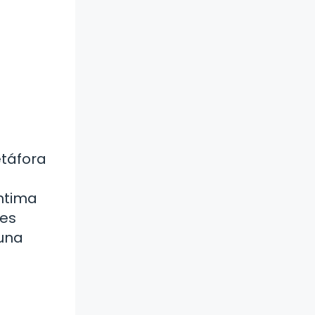
etáfora
íntima
 es
 una