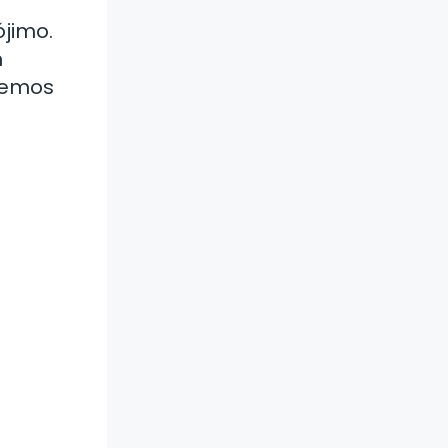
ójimo.
n
hemos