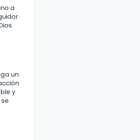
ino a
guidor
Dios
ega un
 acción
ble y
 se