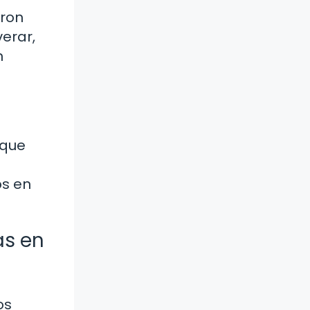
aron
erar,
n
 que
os en
as en
os