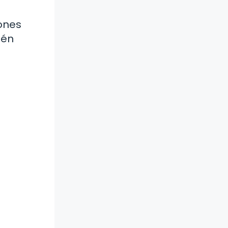
ones
ién