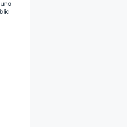
r una
blia