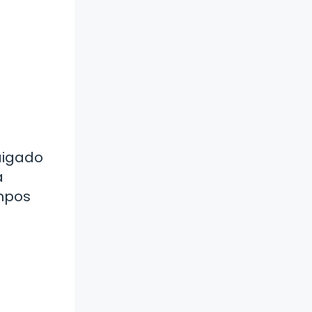
raigado
a
empos