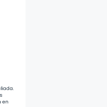
liada.
s
n en