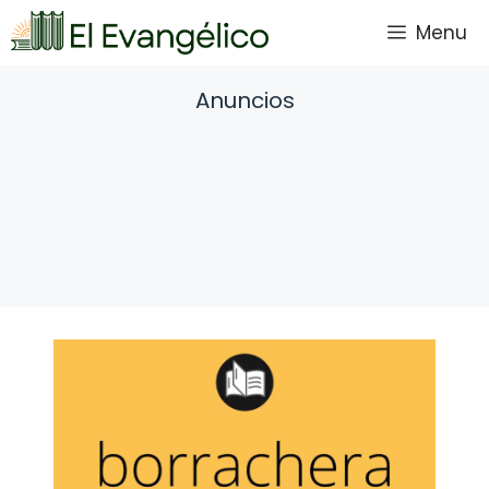
Saltar
Menu
al
contenido
Anuncios