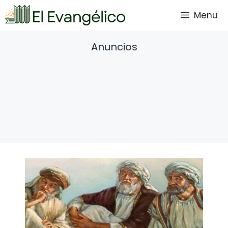
Saltar
Menu
al
contenido
Anuncios