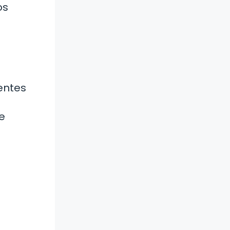
os
yentes
e