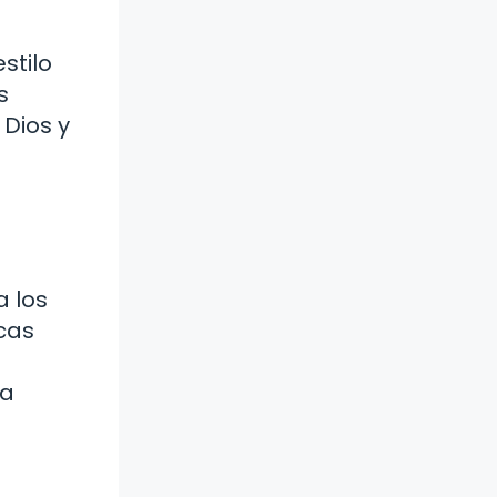
stilo
s
 Dios y
a los
cas
la