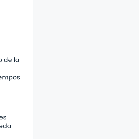
o de la
tiempos
tes
ueda