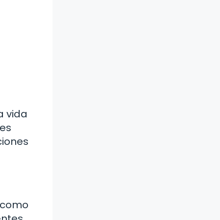
a vida
tes
ciones
l como
entes