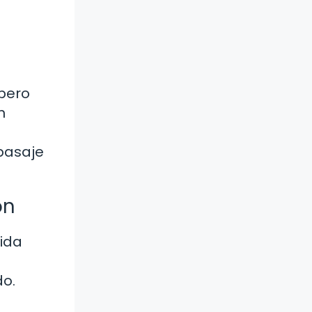
 pero
n
 pasaje
ón
lida
do.