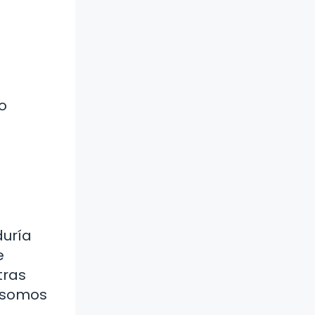
o
duría
e
tras
 somos