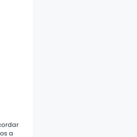
cordar
os a