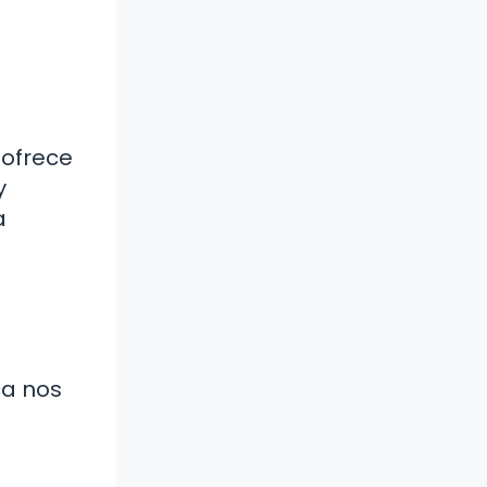
 ofrece
y
a
ca nos