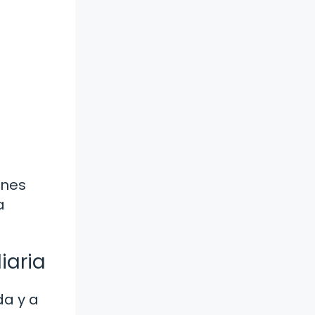
ones
a
iaria
da y a