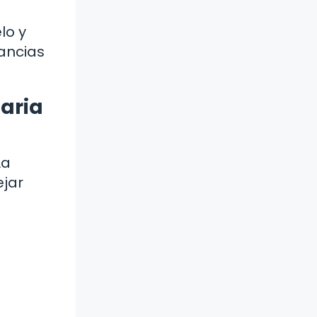
lo y
tancias
aria
La
ejar