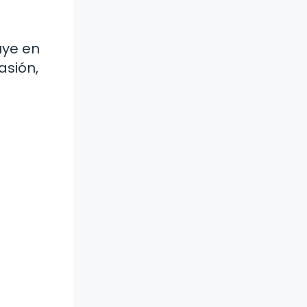
uye en
asión,