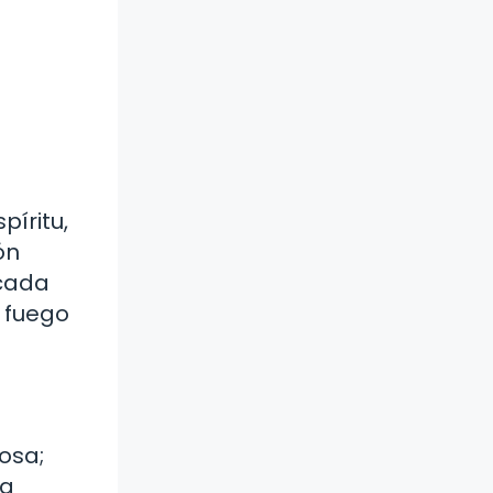
píritu,
ón
 cada
l fuego
osa;
la