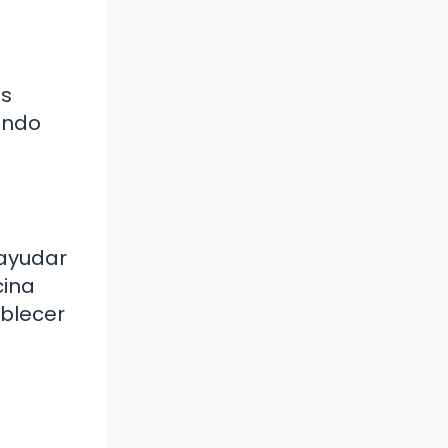
as
undo
 ayudar
cina
ablecer