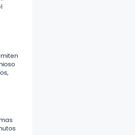
l
a
rmiten
nioso
os,
rmas
nutos