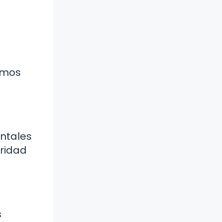
smos
entales
uridad
s