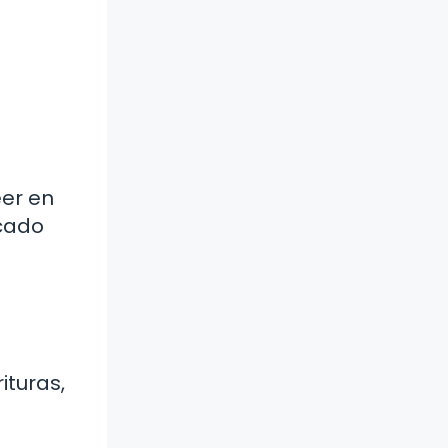
eer en
icado
ituras,