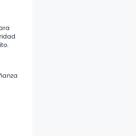
para
aridad
to.
eñanza